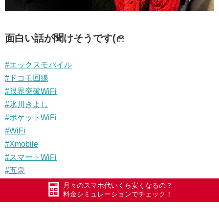
面白い話が聞けそうです(
#エックスモバイル
#ドコモ回線
#限界突破WiFi
#氷川きよし
#ポケットWiFi
#WiFi
#Xmobile
#スマートWiFi
#五泉
#五泉市
月々のスマホ代いくら安くなるの？
料金シミュレーションでチェック！
#Xモバイル
#長岡