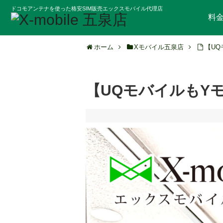
ドコモアンテナを使った格安SIM販売エックスモバイル代理店
料
ホーム
Xモバイル五泉店
【U
【UQモバイルもY