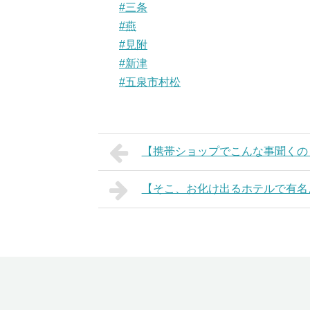
#三条
#燕
#見附
#新津
#五泉市村松
【携帯ショップでこんな事聞くの
【そこ、お化け出るホテルで有名