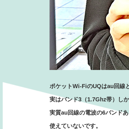
ポケットWi-FiのUQはau回
実はバンド3（1.7Ghz帯）し
実質au回線の電波の6バンド
使えていないです。