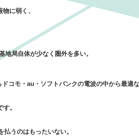
遮蔽物に弱く、
、
ナ基地局自体が少なく圏外を多い。
iならドコモ・au・ソフトバンクの電波の中から最適
円です。
金を払うのはもったいない。