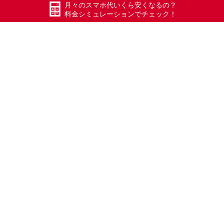
月々のスマホ代いくら安くなるの？
料金シミュレーションでチェック！
怖いわ～～(^_^;)
#エックスモバイル
#ドコモ回線
#限界突破WiFi
#氷川きよし
#ポケットWiFi
#WiFi
#Xmobile
#スマートWiFi
#五泉
#五泉市
#Xモバイル
#長岡
#加茂