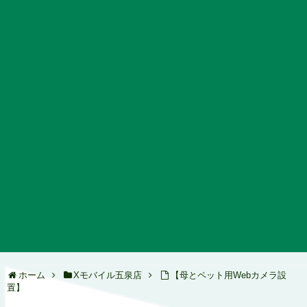
ホーム
Xモバイル五泉店
【母とペット用Webカメラ設
置】