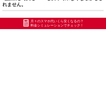
れません。
月々のスマホ代いくら安くなるの？
って事でiPhone8を冷やしながらiPhone11へ
料金シミュレーションでチェック！
データ移行中です(^_^;)
#エックスモバイル
#ドコモ回線
#限界突破WiFi
#氷川きよし
#ポケットWiFi
#WiFi
#Xmobile
#スマートWiFi