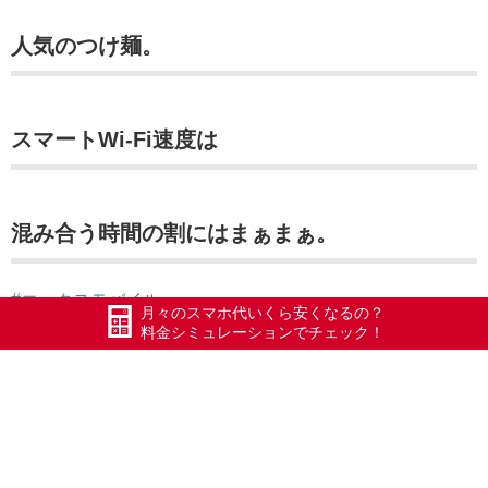
人気のつけ麺。
スマートWi-Fi速度は
混み合う時間の割にはまぁまぁ。
#エックスモバイル
月々のスマホ代いくら安くなるの？
#ドコモ回線
料金シミュレーションでチェック！
#限界突破WiFi
#氷川きよし
#ポケットWiFi
#WiFi
#Xmobile