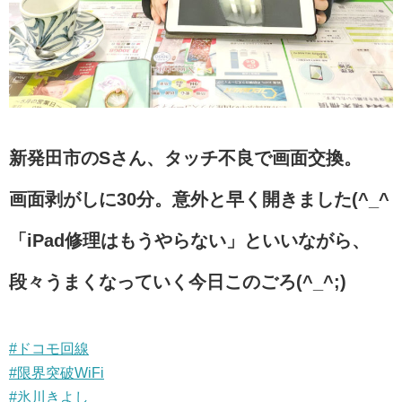
新発田市のSさん、タッチ不良で画面交換。
画面剥がしに30分。意外と早く開きました(^_^
「iPad修理はもうやらない」といいながら、
段々うまくなっていく今日このごろ(^_^;)
#ドコモ回線
#限界突破WiFi
#氷川きよし