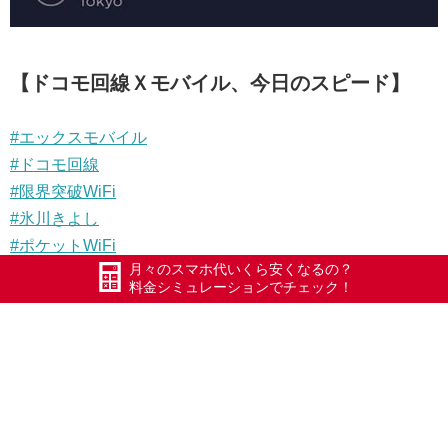
【ドコモ回線Ｘモバイル、今日のスピード】
#エックスモバイル
#ドコモ回線
#限界突破WiFi
#氷川きよし
#ポケットWiFi
月々のスマホ代いくら安くなるの？
#WiFi
料金シミュレーションでチェック！
#Xmobile
#スマートWiFi
#五泉
#五泉市