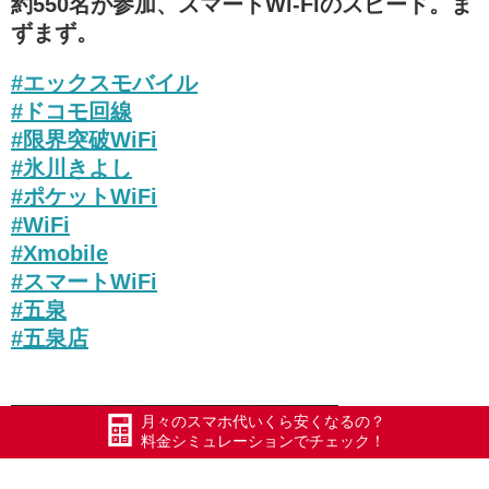
約550名が参加、スマートWi-Fiのスピード。ま
ずまず。
#エックスモバイル
#ドコモ回線
#限界突破WiFi
#氷川きよし
#ポケットWiFi
#WiFi
#Xmobile
#スマートWiFi
#五泉
#五泉店
月々のスマホ代いくら安くなるの？
料金シミュレーションでチェック！