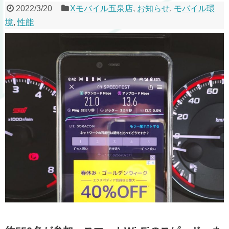
2022/3/20
Xモバイル五泉店
,
お知らせ
,
モバイル環
境
,
性能