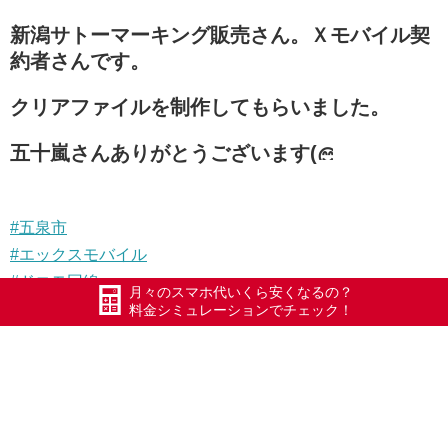
新潟サトーマーキング販売さん。Ｘモバイル契
約者さんです。
クリアファイルを制作してもらいました。
五十嵐さんありがとうございます(
#五泉市
#エックスモバイル
#ドコモ回線
月々のスマホ代いくら安くなるの？
#限界突破WiFi
料金シミュレーションでチェック！
#氷川きよし
#ポケットWiFi
#WiFi
#Xmobile
#スマートWiFi