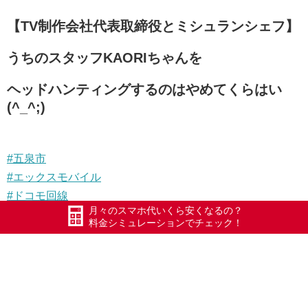
【TV制作会社代表取締役とミシュランシェフ】
うちのスタッフKAORIちゃんを
ヘッドハンティングするのはやめてくらはい
(^_^;)
#五泉市
#エックスモバイル
#ドコモ回線
月々のスマホ代いくら安くなるの？
#限界突破WiFi
料金シミュレーションでチェック！
#氷川きよし
#ポケットWiFi
#WiFi
#Xmobile
#スマートWiFi