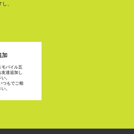
すし、
追加
スモバイル五
お友達追加し
さい。
でいつもでご相
さい。