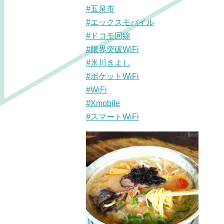
#五泉市
#エックスモバイル
#ドコモ回線
#限界突破WiFi
#氷川きよし
#ポケットWiFi
#WiFi
#Xmobile
#スマートWiFi