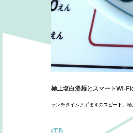
極上塩白湯麺とスマートWi-F
ランチタイムまずまずのスピード。極
#五泉