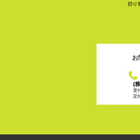
切り
お
(
受
定