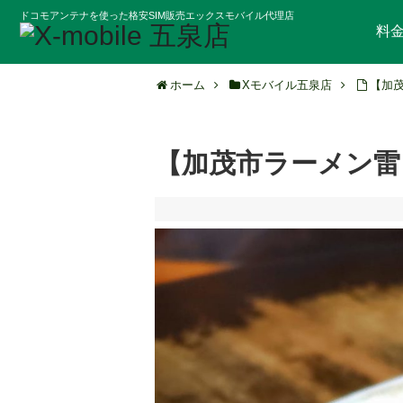
ドコモアンテナを使った格安SIM販売エックスモバイル代理店
料
ホーム
Xモバイル五泉店
【加
【加茂市ラーメン雷