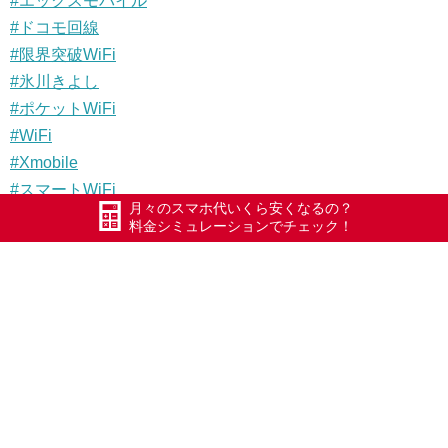
#エックスモバイル
#ドコモ回線
#限界突破WiFi
#氷川きよし
#ポケットWiFi
#WiFi
#Xmobile
#スマートWiFi
月々のスマホ代いくら安くなるの？
料金シミュレーションでチェック！