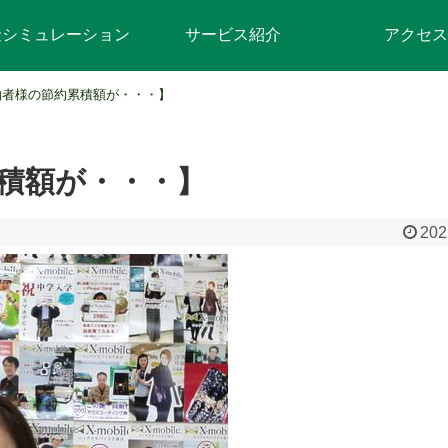
金シミュレーション
サービス紹介
アクセス
約者様の節約累積額が・・・】
積額が・・・】
202