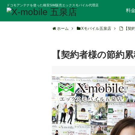
ドコモアンテナを使った格安SIM販売エックスモバイル代理店
料
ホーム
Xモバイル五泉店
【契
【契約者様の節約累