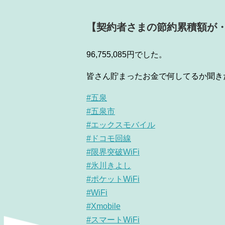
【契約者さまの節約累積額が
96,755,085円でした。
皆さん貯まったお金で何してるか聞き
#五泉
#五泉市
#エックスモバイル
#ドコモ回線
#限界突破WiFi
#氷川きよし
#ポケットWiFi
#WiFi
#Xmobile
#スマートWiFi