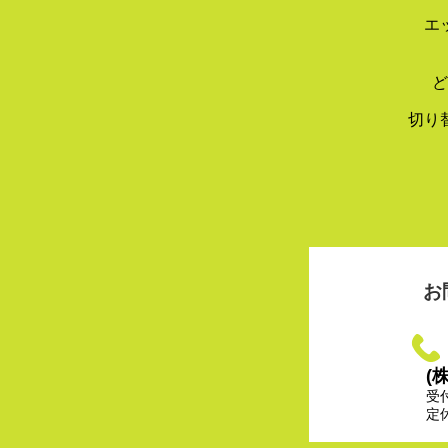
エ
ど
切り
お
(
受
定