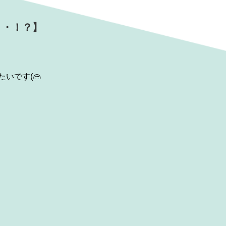
・・！？】
たいです(