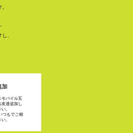
す。
。
すし、
追加
スモバイル五
お友達追加し
さい。
でいつもでご相
さい。