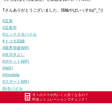
Tさんありがとうございました。指輪やばいっすね(^_^;)
#五泉
#五泉市
#エックスモバイル
#ドコモ回線
#限界突破WiFi
#氷川きよし
#ポケットWiFi
#WiFi
#Xmobile
#スマートWiFi
#xモバイル
月々のスマホ代いくら安くなるの？
料金シミュレーションでチェック！