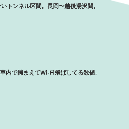
〜いトンネル区間。長岡〜越後湯沢間。
を車内で捕まえてWi-Fi飛ばしてる数値。