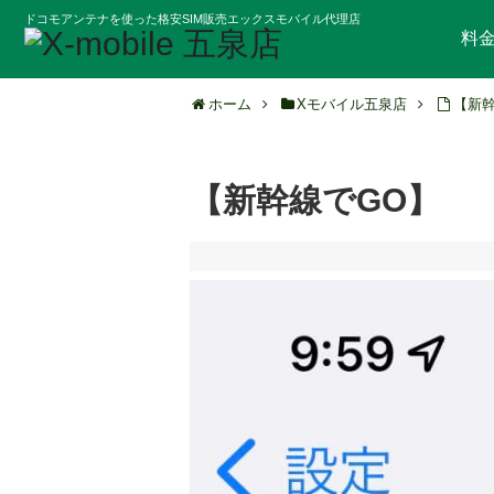
ドコモアンテナを使った格安SIM販売エックスモバイル代理店
料
ホーム
Xモバイル五泉店
【新幹
【新幹線でGO】