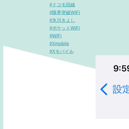
#ドコモ回線
#限界突破WiFi
#氷川きよし
#ポケットWiFi
#WiFi
#Xmobile
#Xモバイル