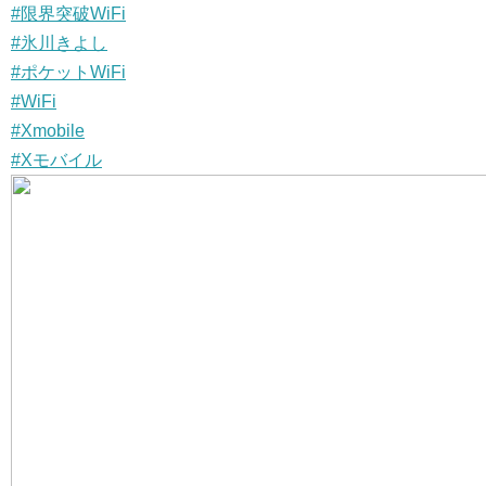
#限界突破WiFi
#氷川きよし
#ポケットWiFi
#WiFi
#Xmobile
#Xモバイル