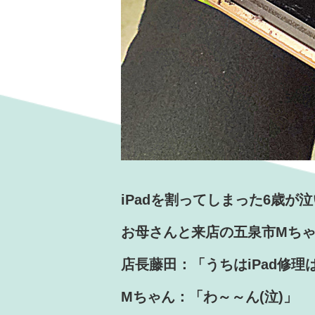
iPadを割ってしまった6歳が
お母さんと来店の五泉市Mち
店長藤田：「うちはiPad修
Mちゃん：「わ～～ん(泣)」