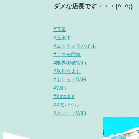
ダメな店長です・・・(^_^;)
#五泉
#五泉市
#エックスモバイル
#ドコモ回線
#限界突破WiFi
#氷川きよし
#ポケットWiFi
#WiFi
#Xmobile
#Xモバイル
#スマートWiFi