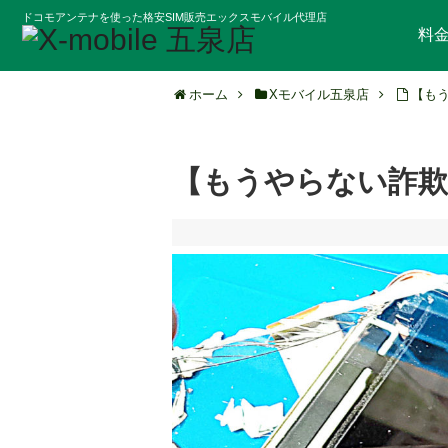
ドコモアンテナを使った格安SIM販売エックスモバイル代理店
料
ホーム
Xモバイル五泉店
【も
【もうやらない詐欺