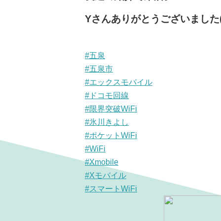
Yさんありがとうございました
#五泉
#五泉市
#エックスモバイル
#ドコモ回線
#限界突破WiFi
#氷川きよし
#ポケットWiFi
#WiFi
#Xmobile
#Xモバイル
#スマートWiFi