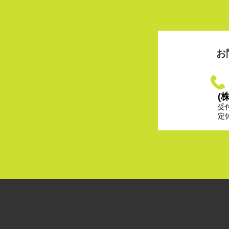
お
(
受
定