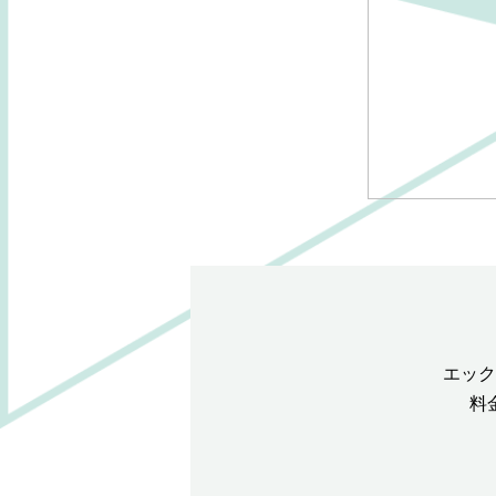
エック
料