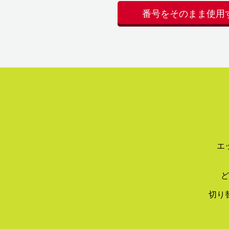
番号をそのまま使用
エ
ど
切り