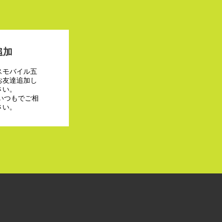
追加
スモバイル五
お友達追加し
さい。
でいつもでご相
さい。