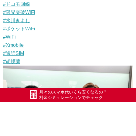
#ドコモ回線
#限界突破WiFi
#氷川きよし
#ポケットWiFi
#WiFi
#Xmobile
#通話SIM
#胡蝶蘭
月々のスマホ代いくら安くなるの？
料金シミュレーションでチェック！