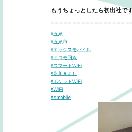
もうちょっとしたら初出社で
#五泉
#五泉市
#エックスモバイル
#ドコモ回線
#スマートWiFi
#氷川きよし
#ポケットWiFi
#WiFi
#Xmobile