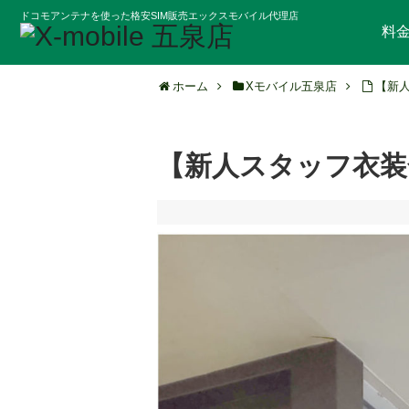
ドコモアンテナを使った格安SIM販売エックスモバイル代理店
料
ホーム
Xモバイル五泉店
【新
【新人スタッフ衣装