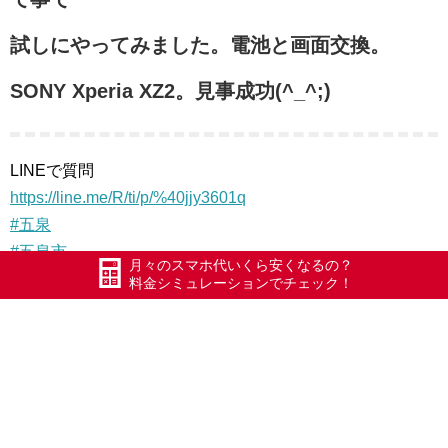
試しにやってみました。電池と画面交換。
SONY Xperia XZ2。見事成功(^_^;)
LINEで質問
https://line.me/R/ti/p/%40jjy3601q
#五泉
#五泉市
月々のスマホ代いくら安くなるの？
#エックスモバイル
料金シミュレーションでチェック！
#ドコモ回線
#限界突破WiFi
#氷川きよし
#ポケットWiFi
#WiFi
#Xmobile