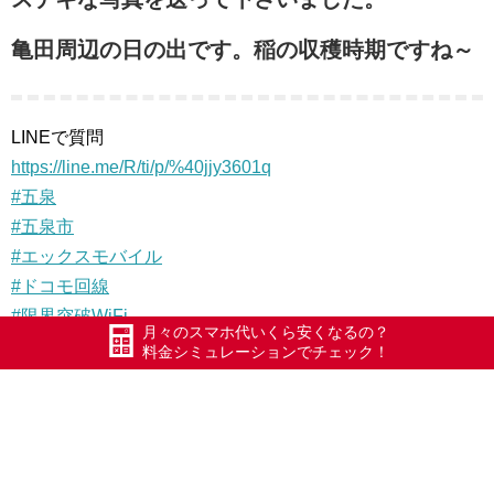
亀田周辺の日の出です。稲の収穫時期ですね～
LINEで質問
https://line.me/R/ti/p/%40jjy3601q
#五泉
#五泉市
#エックスモバイル
#ドコモ回線
#限界突破WiFi
月々のスマホ代いくら安くなるの？
#氷川きよし
料金シミュレーションでチェック！
#ポケットWiFi
#WiFi
#Xmobile
#日の出