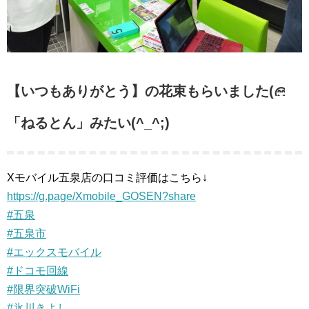
【いつもありがとう】の花束もらいました(
「ねるとん」みたい(^_^;)
Xモバイル五泉店の口コミ評価はこちら↓
https://g.page/Xmobile_GOSEN?share
#五泉
#五泉市
#エックスモバイル
#ドコモ回線
#限界突破WiFi
#氷川きよし