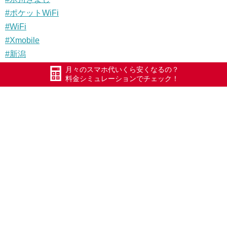
#ポケットWiFi
#WiFi
#Xmobile
#新潟
#格安SIM
月々のスマホ代いくら安くなるの？
料金シミュレーションでチェック！