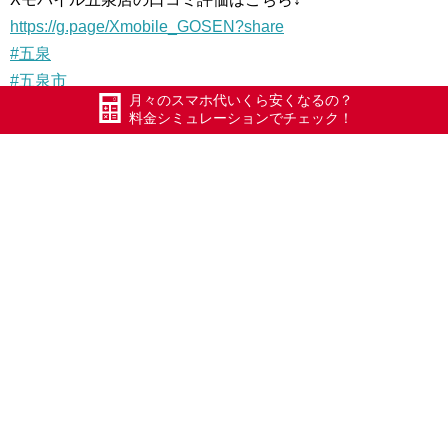
https://g.page/Xmobile_GOSEN?share
#五泉
#五泉市
月々のスマホ代いくら安くなるの？
#エックスモバイル
料金シミュレーションでチェック！
#ドコモ回線
#限界突破WiFi
#氷川きよし
#ポケットWiFi
#WiFi
#Xmobile
#新潟
#格安SIM
#節約
#LINE