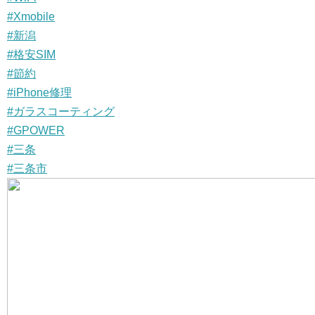
#Xmobile
#新潟
#格安SIM
#節約
#iPhone修理
#ガラスコーティング
#GPOWER
#三条
#三条市