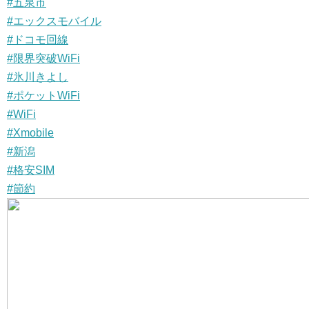
#五泉市
#エックスモバイル
#ドコモ回線
#限界突破WiFi
#氷川きよし
#ポケットWiFi
#WiFi
#Xmobile
#新潟
#格安SIM
#節約