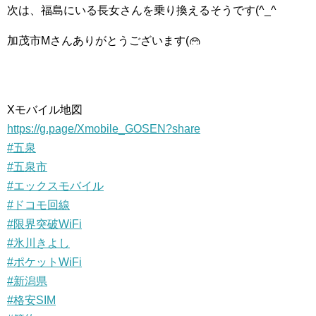
次は、福島にいる長女さんを乗り換えるそうです(^_^
加茂市Mさんありがとうございます(
Xモバイル地図
https://g.page/Xmobile_GOSEN?share
#五泉
#五泉市
#エックスモバイル
#ドコモ回線
#限界突破WiFi
#氷川きよし
#ポケットWiFi
#新潟県
#格安SIM