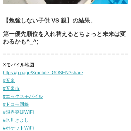
【勉強しない子供 VS 親】の結果。
第一優先順位を入れ替えるとちょっと未来は変
わるかも^_^;
Xモバイル地図
https://g.page/Xmobile_GOSEN?share
#五泉
#五泉市
#エックスモバイル
#ドコモ回線
#限界突破WiFi
#氷川きよし
#ポケットWiFi