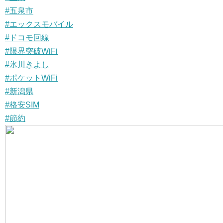
#五泉市
#エックスモバイル
#ドコモ回線
#限界突破WiFi
#氷川きよし
#ポケットWiFi
#新潟県
#格安SIM
#節約