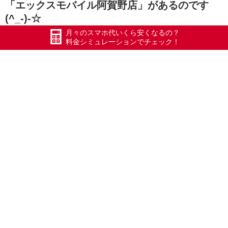
「エックスモバイル阿賀野店」があるのです
(^_-)-☆
月々のスマホ代いくら安くなるの？
井岡さんありがとうございました(
料金シミュレーションでチェック！
https://youtu.be/rUO1DbT5ekc
Xモバイル地図
https://g.page/Xmobile_GOSEN?share
#五泉
#五泉市
#エックスモバイル
#ドコモ回線
#限界突破WiFi
#氷川きよし
#ポケットWiFi
#新潟県