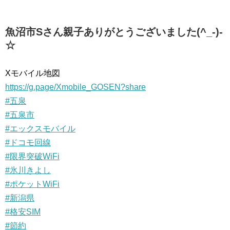
魚沼市Sさん親子ありがとうございました(^_-)-
☆
Xモバイル地図
https://g.page/Xmobile_GOSEN?share
#五泉
#五泉市
#エックスモバイル
#ドコモ回線
#限界突破WiFi
#氷川きよし
#ポケットWiFi
#新潟県
#格安SIM
#節約