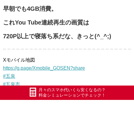
早朝でも4GB消費。
これYou Tube連続再生の画質は
720P以上で寝落ち系だな、きっと(^_^;)
Xモバイル地図
https://g.page/Xmobile_GOSEN?share
#五泉
#五泉市
月々のスマホ代いくら安くなるの？
#エックスモバイル
料金シミュレーションでチェック！
#ドコモ回線
#限界突破WiFi
#氷川きよし
#ポケットWiFi
#新潟県