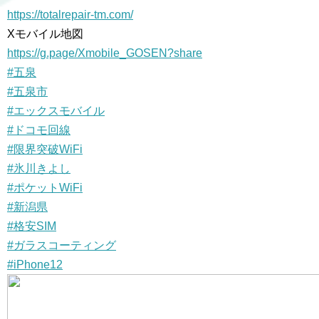
https://totalrepair-tm.com/
Xモバイル地図
https://g.page/Xmobile_GOSEN?share
#五泉
#五泉市
#エックスモバイル
#ドコモ回線
#限界突破WiFi
#氷川きよし
#ポケットWiFi
#新潟県
#格安SIM
#ガラスコーティング
#iPhone12