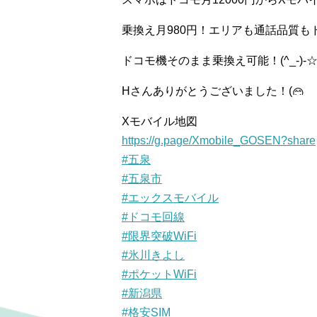
乗換え月980円！エリアも通話品質も
ドコモ機そのまま乗換え可能！(^_-)-
Hさんありがとうございました！(
Xモバイル地図
https://g.page/Xmobile_GOSEN?share
#五泉
#五泉市
#エックスモバイル
#ドコモ回線
#限界突破WiFi
#氷川きよし
#ポケットWiFi
#新潟県
#格安SIM