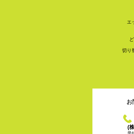
エ
ど
切り
お
(
受