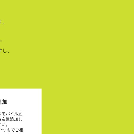
す。
。
すし、
追加
スモバイル五
お友達追加し
さい。
でいつもでご相