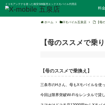
ドコモアンテナを使った格安SIM販売エックスモバイル代理店
料
ホーム
Xモバイル五泉店
【母
【母のススメで乗り
【母のススメで乗換え】
三条市のHさん、母もXモバイルを使
今回は限界突破Wi-Fiをレンタルで貸
スマホはドコモ月12000円からXモバ