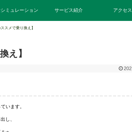
金シミュレーション
サービス紹介
アクセス
のススメで乗り換え】
換え】
202
っています。
し出し、
イルへ