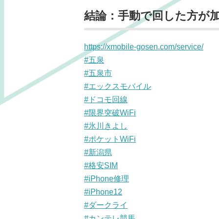
結論：手動で回した方が加減
https://xmobile-gosen.com/service/
#五泉
#五泉市
#エックスモバイル
#ドコモ回線
#限界突破WiFi
#氷川きよし
#ポケットWiFi
#新潟県
#格安SIM
#iPhone修理
#iPhone12
#ダークライ
#カンテレ競馬