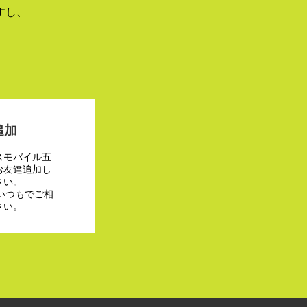
すし、
追加
スモバイル五
お友達追加し
さい。
でいつもでご相
さい。