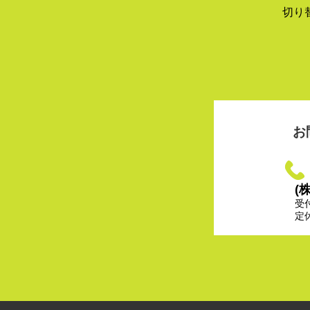
切り
お
(
受
定