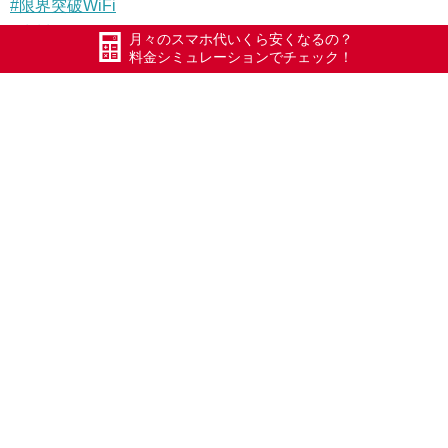
#限界突破WiFi
#氷川きよし
月々のスマホ代いくら安くなるの？
料金シミュレーションでチェック！
#ポケットWiFi
#新潟県
#格安SIM
#iPhone修理
#iPhone12
#ヒプマイ2ndバトルライブ
#三点リーダー症候群
#mile
#オオサカ
#レイジークレイジー
#シルクロードS
#カリオストロ
#相手のせい