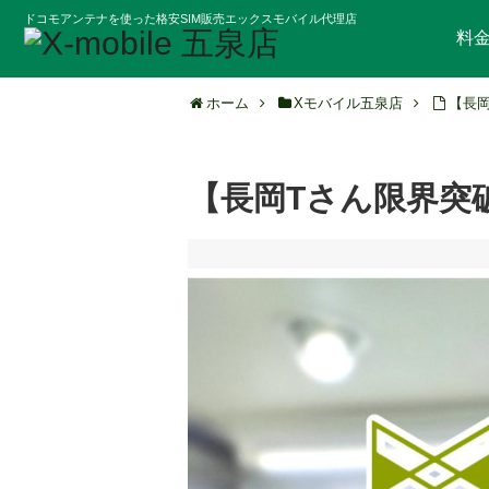
ドコモアンテナを使った格安SIM販売エックスモバイル代理店
料
ホーム
Xモバイル五泉店
【長
【長岡Tさん限界突