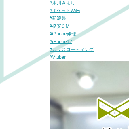
#氷川きよし
#ポケットWiFi
#新潟県
#格安SIM
#iPhone修理
#iPhone12
#ガラスコーティング
#Vtuber