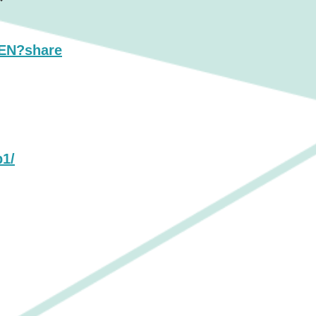
SEN?share
p1/