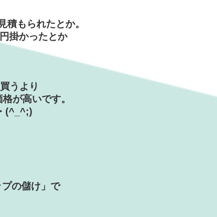
見積もられたとか。
0円掛かったとか
ー買うより
体価格が高いです。
^_^;)
ップの儲け」で