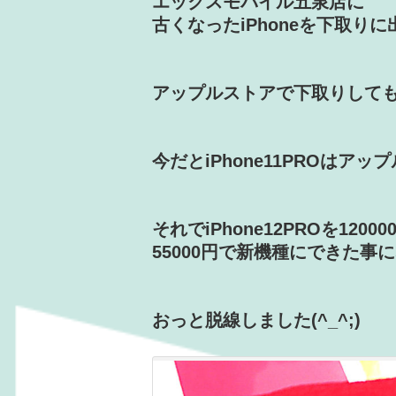
エックスモバイル五泉店に
古くなったiPhoneを下取り
アップルストアで下取りして
今だとiPhone11PROはア
それでiPhone12PROを120
55000円で新機種にできた事
おっと脱線しました(^_^;)