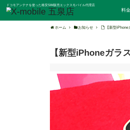
ドコモアンテナを使った格安SIM販売エックスモバイル代理店
料
ホーム
お知らせ
【新型iPho
【新型iPhoneガ