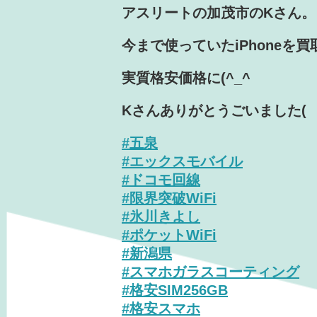
アスリートの加茂市のKさん。
今まで使っていたiPhoneを
実質格安価格に(^_^
Kさんありがとうごいました(
#
五泉
#
エックスモバイル
#
ドコモ回線
#
限界突破WiFi
#
氷川きよし
#
ポケットWiFi
#
新潟県
#
スマホガラスコーティング
#
格安SIM256GB
#
格安スマホ