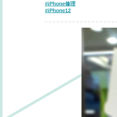
#
iPhone修理
#
iPhone12