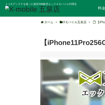
ドコモアンテナを使った格安SIM販売エックスモバイル代理店
料
ホーム
Xモバイル五泉店
【iPh
【iPhone11Pro