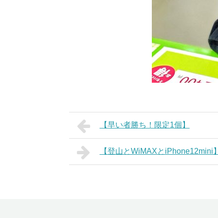
【早い者勝ち！限定1個】
【登山とWiMAXとiPhone12mini