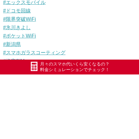
#エックスモバイル
#ドコモ回線
#限界突破WiFi
#氷川きよし
#ポケットWiFi
#新潟県
#スマホガラスコーティング
#格安SIM
月々のスマホ代いくら安くなるの？
#格安スマホ
料金シミュレーションでチェック！
#iPhone修理
#iPhone12