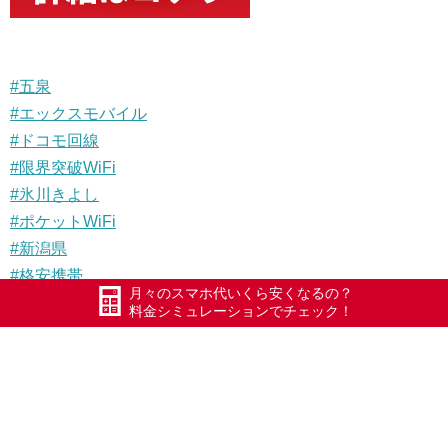
#
五泉
#
エックスモバイル
#
ドコモ回線
#
限界突破WiFi
#
氷川きよし
#
ポケットWiFi
#
新潟県
#
格安携帯
月々のスマホ代いくら安くなるの？
#
格安SIM
料金シミュレーションでチェック！
#
格安スマホ
#
オールごせん商品券
#
デイサービス
#
たからばこ