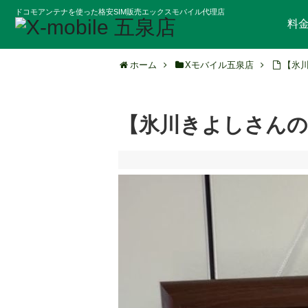
ドコモアンテナを使った格安SIM販売エックスモバイル代理店
料
ホーム
Xモバイル五泉店
【氷
【氷川きよしさんの