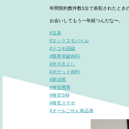
年間契約数件数1位で表彰されたときの
お会いしてもう一年経つんだな〜。
#五泉
#エックスモバイル
#ドコモ回線
#限界突破WiFi
#氷川きよし
#ポケットWiFi
#新潟県
#格安携帯
#格安SIM
#格安スマホ
#オールごせん商品券