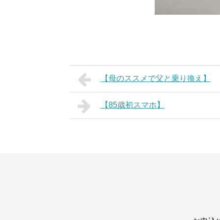
【母のススメで父と乗り換え】
【85歳初スマホ】