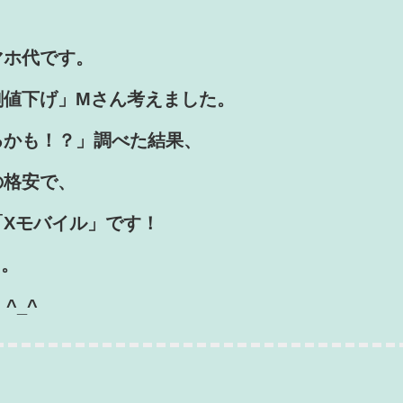
。
マホ代です。
割値下げ
」Mさん考えました。
るかも！
？」調べた結果、
の格安で、
Xモバイル」です！
た。
^_^