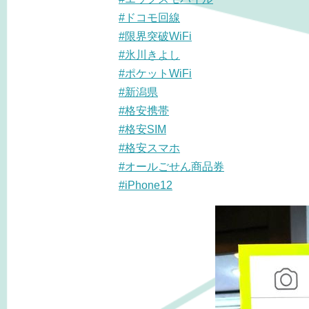
#ドコモ回線
#限界突破WiFi
#氷川きよし
#ポケットWiFi
#新潟県
#格安携帯
#格安SIM
#格安スマホ
#オールごせん商品券
#iPhone12