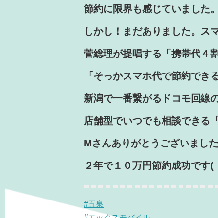
節約に限界も感じていました
しかし！まだありまし
た。ス
菅総理が提唱する「携帯代４
「そっかスマホ代で節約でき
新潟で一番繋がるドコモ回線
店舗型でいつでも相談できる「
Mさん
ありがとうございまし
２年で１０万円節約成功です(
#五泉
#エックスモバイル