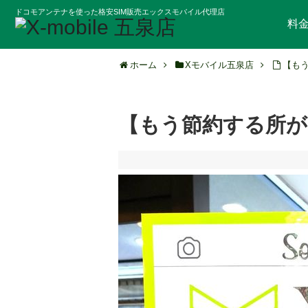
ドコモアンテナを使った格安SIM販売エックスモバイル代理店
料
ホーム
Xモバイル五泉店
【も
【もう節約する所が