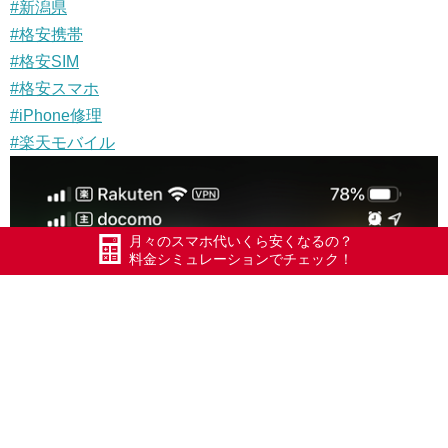
#新潟県
#格安携帯
#格安SIM
#格安スマホ
#iPhone修理
#楽天モバイル
月々のスマホ代いくら安くなるの？
料金シミュレーションでチェック！