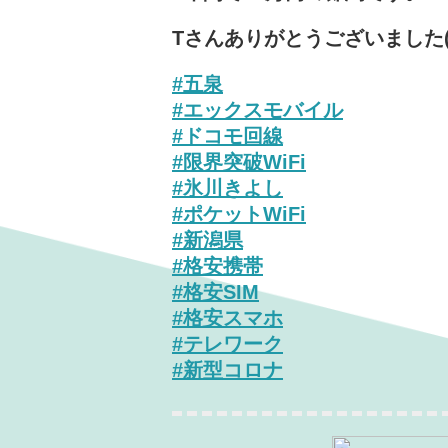
Tさんあ
りがとうございました(^
#五泉
#エックスモバイル
#ドコモ回線
#限界突破WiFi
#氷川きよし
#ポケットWiFi
#新潟県
#格安携帯
#格安SIM
#格安スマホ
#テレワーク
#新型コロナ