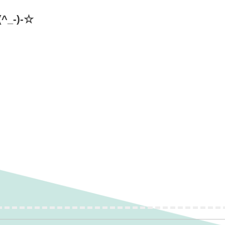
_-)-☆