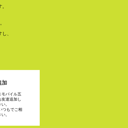
す。
。
すし、
追加
スモバイル五
お友達追加し
さい。
でいつもでご相
さい。