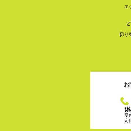
エ
ど
切り
お
(
受
定