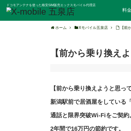
ドコモアンテナを使った格安SIM販売エックスモバイル代理店
料
ホーム
Xモバイル五泉店
【前
【前から乗り換えよ
【前から乗り換えようと思っ
新潟駅前で居
酒屋をしている
通話と限界突破Wi
-Fiをご契約
2年間で16万円の節約です。