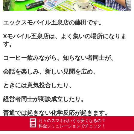
エックスモバイル五泉店の藤田です。
Xモバイル五泉店は、よく集いの場所になりま
す。
コーヒー飲みながら、知らない者同士が、
会話を楽しみ、新しい見聞を広め、
ときには意気投合したり、
経営者同士が商談成立したり。
普通では起きない化学反応が起きます。
月々のスマホ代いくら安くなるの？
今日は「新潟県観光物産株式会社さん、馬場社
料金シミュレーションでチェック！