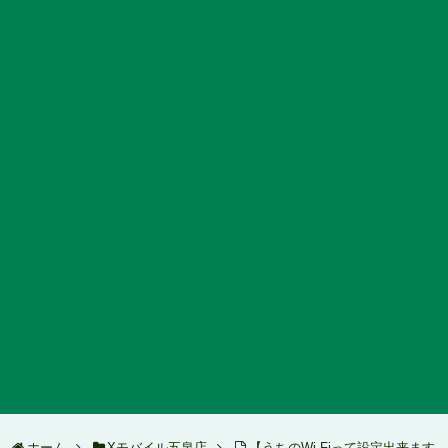
ホーム
Xモバイル五泉店
【うちのWi-Fiって設定出来ます