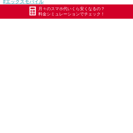
#
エックスモバイル
月々のスマホ代いくら安くなるの？
#
ドコモ回線
料金シミュレーションでチェック！
#
限界突破WiFi
#
氷川きよし
#
ポケットWiFi
#
ボランティア
#
新潟県
#
格安携帯
#
格安SIM
#
格安スマホ
#
テレワーク
#
新型コロナ
#
メッシュWiFi