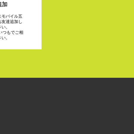
追加
スモバイル五
お友達追加し
さい。
でいつもでご相
さい。