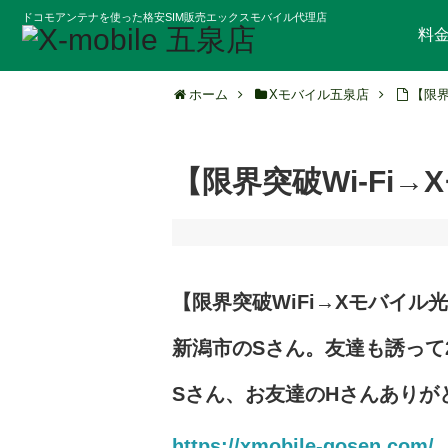
ドコモアンテナを使った格安SIM販売エックスモバイル代理店
料
ホーム
Xモバイル五泉店
【限界
【限界突破Wi-Fi
【限界突破WiFi→Xモバイル
新
潟市のSさん。友達も誘って
Sさん、
お友達のHさんありが
https://xmobile-gosen.com/