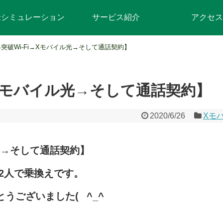
金シミュレーション
サービス紹介
アクセス
突破Wi-Fi→Xモバイル光→そして通話契約】
→Xモバイル光→そして通話契約】
2020/6/26
Xモ
光→そして通話契約】
2人で乗換えです。
とうございました(
^_^