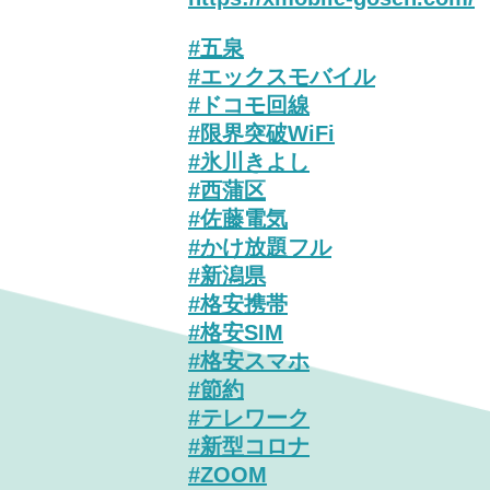
#五泉
#エックスモバイル
#ドコモ回線
#限界突破WiFi
#氷川きよし
#西蒲区
#佐藤電気
#かけ放題フル
#新潟県
#格安携帯
#格安SIM
#格安スマホ
#節約
#テレワーク
#新型コロナ
#ZOOM