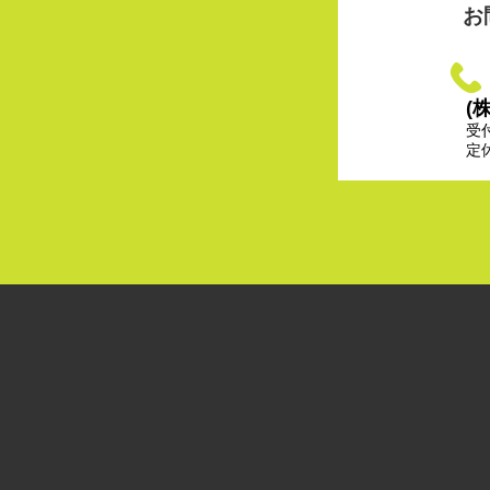
お
(
受
定