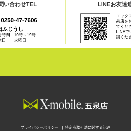
問い合わせTEL
LINEお友達
エック
0250-47-7606
泉店を
てくだ
株)ふじうし
LINE
付時間：10時～19時
談くだ
休日 ：火曜日
プライバシーポリシー
特定商取引法に関する記述