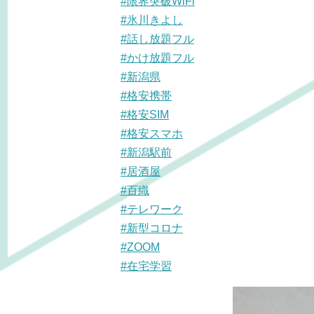
#限界突破WiFi
#氷川きよし
#話し放題フル
#かけ放題フル
#新潟県
#格安携帯
#格安SIM
#格安スマホ
#新潟駅前
#居酒屋
#百織
#テレワーク
#新型コロナ
#ZOOM
#在宅学習