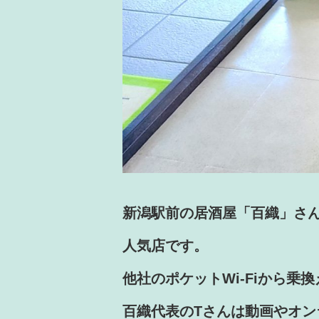
新潟駅前の居酒屋「百織」さ
人気
店です。
他社のポケットWi-Fiから乗
百織代表のTさんは動画やオン