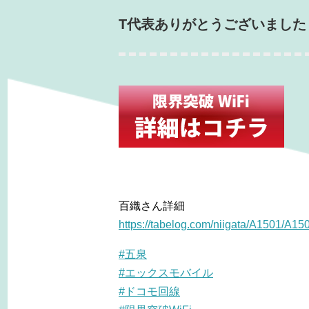
T代表ありがとうございました～
百織さん詳細
https://tabelog.com/
niigata/A1501/A15
#五泉
#エックスモバイル
#ドコモ回線