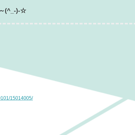
(^
_-)-☆
0101/
15014005/